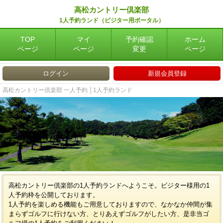
高松カントリー倶楽部
1人予約ランド（ビジター用ポータル）
TOP
マイ
予約確認
ホーム
ページ
ページ
変更
ページ
ログイン
新規会員登録
高松カントリー倶楽部 一人予約 │1人予約ランド
高松カントリー倶楽部の1人予約ランドへようこそ。ビジター様用の1
人予約枠を公開しております。
1人予約を楽しめる機能もご用意しておりますので、なかなか仲間が集
まらずゴルフに行けない方、とりあえずゴルフがしたい方、是非当ゴ