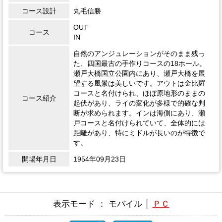
コース設計
丸毛信勝
OUT
コース
IN
自然のアンジュレーションがそのまま残っ
た、四国最古の手作りコースの18ホール。
瀬戸大橋国立公園内にあり、瀬戸大橋を展
望する風景は美しいです。アウトは金比羅
コースと名付けられ、ほぼ原地形のままの
コース紹介
起伏があり、ライの変化が多様で的確な判
断が求められます。インは海側にあり、瀬
戸コースと名付けられていて、全体的には
距離があり、特にミドルが長いのが特徴で
す。
開場年月日
1954年09月23日
表示モード ： モバイル │
ＰＣ