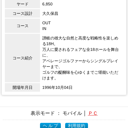
ヤード
6,850
コース設計
大久保昌
OUT
コース
IN
讃岐の雄大な自然と高度な戦略性を楽しめ
る18H。
万人に愛されるフェアな全18ホールを舞台
に、
コース紹介
アベレージゴルファーからシングルプレイ
ヤーまで、
ゴルフの醍醐味を心ゆくまでご堪能いただ
けます。
開場年月日
1996年10月04日
表示モード ： モバイル │
ＰＣ
ヘ ル プ
利用規約