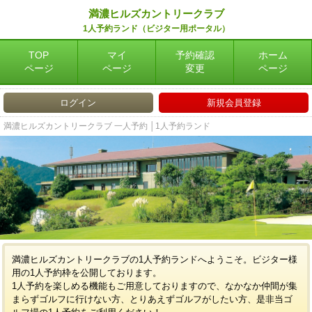
満濃ヒルズカントリークラブ
1人予約ランド（ビジター用ポータル）
TOP
マイ
予約確認
ホーム
ページ
ページ
変更
ページ
ログイン
新規会員登録
満濃ヒルズカントリークラブ 一人予約 │1人予約ランド
満濃ヒルズカントリークラブの1人予約ランドへようこそ。ビジター様
用の1人予約枠を公開しております。
1人予約を楽しめる機能もご用意しておりますので、なかなか仲間が集
まらずゴルフに行けない方、とりあえずゴルフがしたい方、是非当ゴ