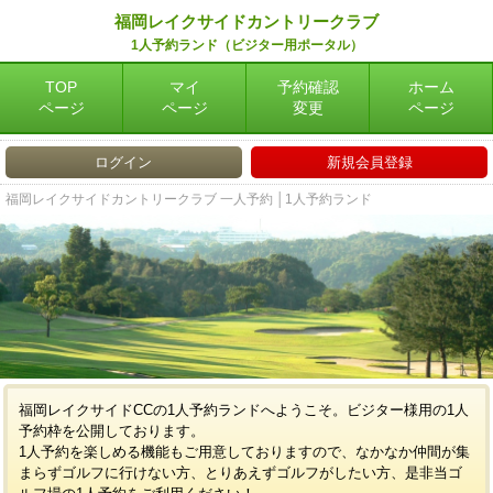
福岡レイクサイドカントリークラブ
1人予約ランド（ビジター用ポータル）
TOP
マイ
予約確認
ホーム
ページ
ページ
変更
ページ
ログイン
新規会員登録
福岡レイクサイドカントリークラブ 一人予約 │1人予約ランド
福岡レイクサイドCCの1人予約ランドへようこそ。ビジター様用の1人
予約枠を公開しております。
1人予約を楽しめる機能もご用意しておりますので、なかなか仲間が集
まらずゴルフに行けない方、とりあえずゴルフがしたい方、是非当ゴ