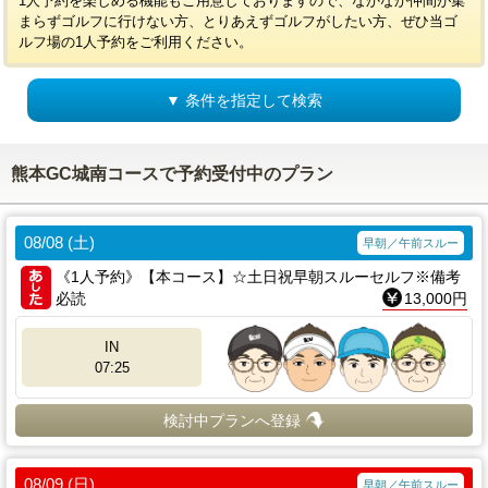
1人予約を楽しめる機能もご用意しておりますので、なかなか仲間が集
まらずゴルフに行けない方、とりあえずゴルフがしたい方、ぜひ当ゴ
ルフ場の1人予約をご利用ください。
▼ 条件を指定して検索
熊本GC城南コースで予約受付中のプラン
08/08 (土)
早朝／午前スルー
《1人予約》【本コース】☆土日祝早朝スルーセルフ※備考
必読
13,000円
IN
07:25
検討中プランへ登録
08/09 (日)
早朝／午前スルー