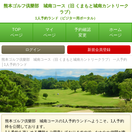
熊本ゴルフ倶樂部 城南コース（旧 くまもと城南カントリーク
ラブ）
1人予約ランド（ビジター用ポータル）
TOP
マイ
予約確認
ホーム
ページ
ページ
変更
ページ
ログイン
新規会員登録
熊本ゴルフ倶樂部 城南コース（旧 くまもと城南カントリークラブ） 一人予約
│1人予約ランド
熊本ゴルフ倶樂部 城南コースの1人予約ランドへようこそ。1人予約
枠を公開しております。