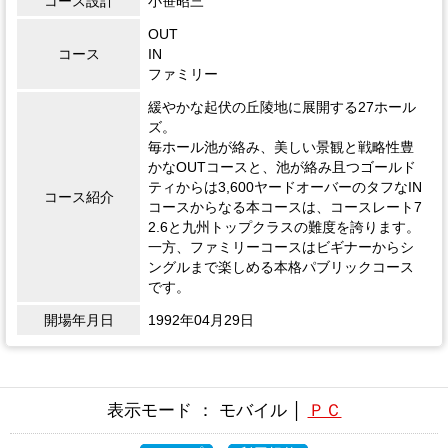
コース設計
小笹昭三
OUT
コース
IN
ファミリー
緩やかな起伏の丘陵地に展開する27ホール
ズ。
毎ホール池が絡み、美しい景観と戦略性豊
かなOUTコースと、池が絡み且つゴールド
ティからは3,600ヤードオーバーのタフなIN
コース紹介
コースからなる本コースは、コースレート7
2.6と九州トップクラスの難度を誇ります。
一方、ファミリーコースはビギナーからシ
ングルまで楽しめる本格パブリックコース
です。
開場年月日
1992年04月29日
表示モード ： モバイル │
ＰＣ