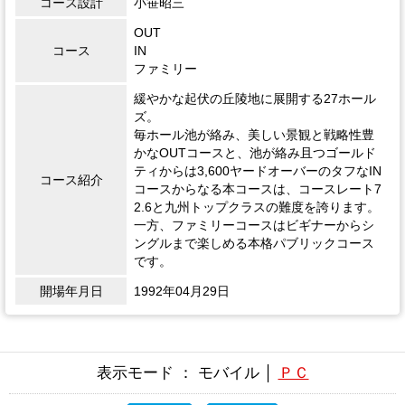
コース設計
小笹昭三
OUT
コース
IN
ファミリー
緩やかな起伏の丘陵地に展開する27ホール
ズ。
毎ホール池が絡み、美しい景観と戦略性豊
かなOUTコースと、池が絡み且つゴールド
ティからは3,600ヤードオーバーのタフなIN
コース紹介
コースからなる本コースは、コースレート7
2.6と九州トップクラスの難度を誇ります。
一方、ファミリーコースはビギナーからシ
ングルまで楽しめる本格パブリックコース
です。
開場年月日
1992年04月29日
表示モード ： モバイル │
ＰＣ