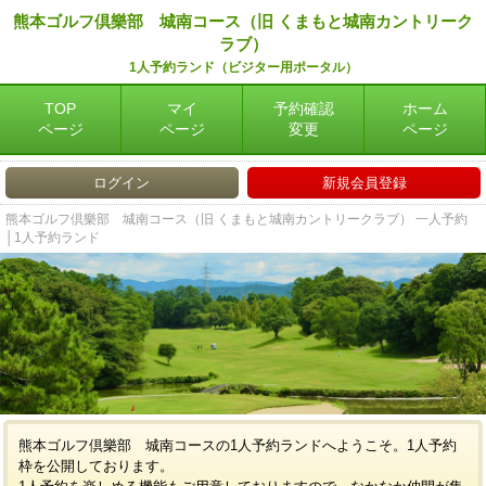
熊本ゴルフ倶樂部 城南コース（旧 くまもと城南カントリーク
ラブ）
1人予約ランド（ビジター用ポータル）
TOP
マイ
予約確認
ホーム
ページ
ページ
変更
ページ
ログイン
新規会員登録
熊本ゴルフ倶樂部 城南コース（旧 くまもと城南カントリークラブ） 一人予約
│1人予約ランド
熊本ゴルフ倶樂部 城南コースの1人予約ランドへようこそ。1人予約
枠を公開しております。