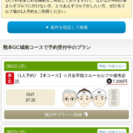
1人予約を楽しめる機能もご用意しておりますので、なかなか仲間が集
まらずゴルフに行けない方、とりあえずゴルフがしたい方、ぜひ当ゴ
ルフ場の1人予約をご利用ください。
▼ 条件を指定して検索
熊本GC城南コースで予約受付中のプラン
08/10 (月)
早朝／午前スルー
《1人予約》【本コース】☆月金早朝スルーセルフ※備考必
読
7,200円
OUT
07:25
検討中プランへ登録
08/10 (月)
早朝／午前スルー