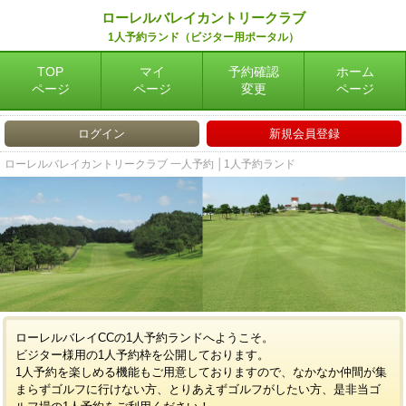
ローレルバレイカントリークラブ
1人予約ランド（ビジター用ポータル）
TOP
マイ
予約確認
ホーム
ページ
ページ
変更
ページ
ログイン
新規会員登録
ローレルバレイカントリークラブ 一人予約 │1人予約ランド
ローレルバレイCCの1人予約ランドへようこそ。
ビジター様用の1人予約枠を公開しております。
1人予約を楽しめる機能もご用意しておりますので、なかなか仲間が集
まらずゴルフに行けない方、とりあえずゴルフがしたい方、是非当ゴ