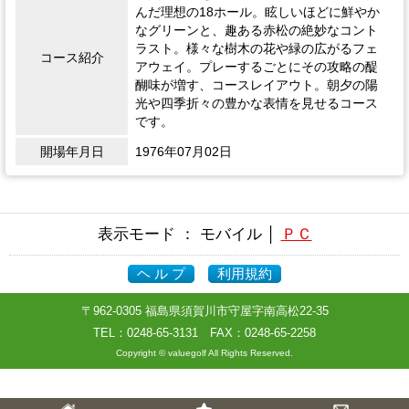
んだ理想の18ホール。眩しいほどに鮮やか
なグリーンと、趣ある赤松の絶妙なコント
ラスト。様々な樹木の花や緑の広がるフェ
コース紹介
アウェイ。プレーするごとにその攻略の醍
醐味が増す、コースレイアウト。朝夕の陽
光や四季折々の豊かな表情を見せるコース
です。
開場年月日
1976年07月02日
表示モード ： モバイル │
ＰＣ
ヘ ル プ
利用規約
〒962-0305 福島県須賀川市守屋字南高松22-35
TEL：
0248-65-3131
FAX：0248-65-2258
Copyright © valuegolf All Rights Reserved.