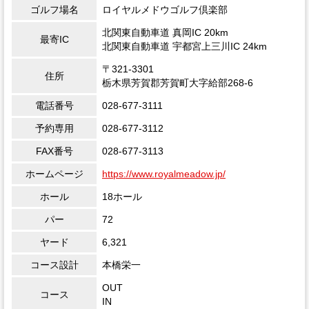
ゴルフ場名
ロイヤルメドウゴルフ倶楽部
北関東自動車道 真岡IC 20km
最寄IC
北関東自動車道 宇都宮上三川IC 24km
〒321-3301
住所
栃木県芳賀郡芳賀町大字給部268-6
電話番号
028-677-3111
予約専用
028-677-3112
FAX番号
028-677-3113
ホームページ
https://www.royalmeadow.jp/
ホール
18ホール
パー
72
ヤード
6,321
コース設計
本橋栄一
OUT
コース
IN