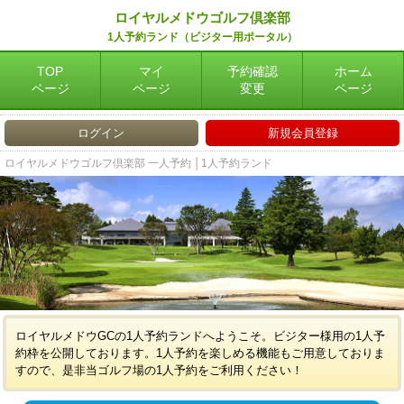
ロイヤルメドウゴルフ倶楽部
1人予約ランド（ビジター用ポータル）
TOP
マイ
予約確認
ホーム
ページ
ページ
変更
ページ
ログイン
新規会員登録
ロイヤルメドウゴルフ倶楽部 一人予約 │1人予約ランド
ロイヤルメドウGCの1人予約ランドへようこそ。ビジター様用の1人予
約枠を公開しております。1人予約を楽しめる機能もご用意しておりま
すので、是非当ゴルフ場の1人予約をご利用ください！