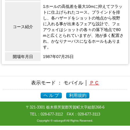
1ホールの高低差を最大10mに抑えてフラッ
トに仕上げられたコース。ブラインドを排
し、各ハザードをショットの地点から視野
に入れる事が出来るフェアな設計で、フェ
コース紹介
アウェイはショットの各々の落下地点で80
mと広くとられていますが、池が多く配置さ
れ、かなりナーバスになるホールもありま
す。
開場年月日
1987年07月25日
表示モード ： モバイル │
ＰＣ
ヘ ル プ
利用規約
〒321-3301 栃木県芳賀郡芳賀町大字給部268-6
TEL：
028-677-3112
FAX：028-677-3113
Copyright © valuegolf All Rights Reserved.