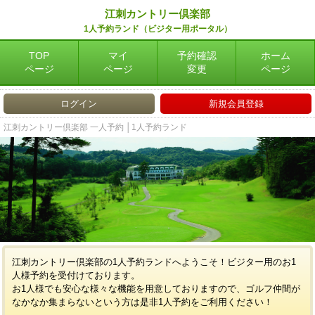
江刺カントリー倶楽部
1人予約ランド（ビジター用ポータル）
TOP
マイ
予約確認
ホーム
ページ
ページ
変更
ページ
ログイン
新規会員登録
江刺カントリー倶楽部 一人予約 │1人予約ランド
江刺カントリー倶楽部の1人予約ランドへようこそ！ビジター用のお1
人様予約を受付けております。
お1人様でも安心な様々な機能を用意しておりますので、ゴルフ仲間が
なかなか集まらないという方は是非1人予約をご利用ください！