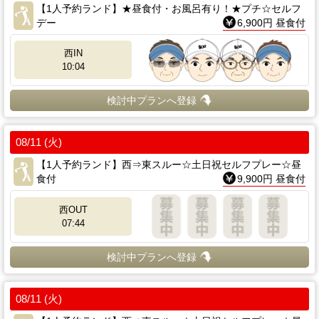
【1人予約ランド】★昼食付・お風呂有り！★プチ☆セルフ
デー
6,900円 昼食付
西IN
10:04
検討中プランへ登録
08/11 (火)
【1人予約ランド】西⇒東スルー☆土日祝セルフプレー☆昼
食付
9,900円 昼食付
西OUT
07:44
検討中プランへ登録
08/11 (火)