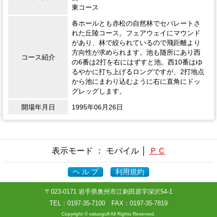
東コース
各ホールとも赤松の自然林でセパレートさ
れた丘陵コース。フェアウェイにマウンド
があり、林で絞られているので飛距離より
方向性が求められます。池も随所にあり西
コース紹介
の6番は2打を右にはずすと池。西10番はゆ
るやかに打ち上げるロングですが、2打地点
から池にまわり込むように右に直角にドッ
グレッグします。
開場年月日
1995年06月26日
表示モード ： モバイル │
ＰＣ
ヘ ル プ
利用規約
〒023-0171 岩手県奥州市江刺田原字深沢54-1
TEL：
0197-35-7100
FAX：0197-35-7819
Copyright © valuegolf All Rights Reserved.