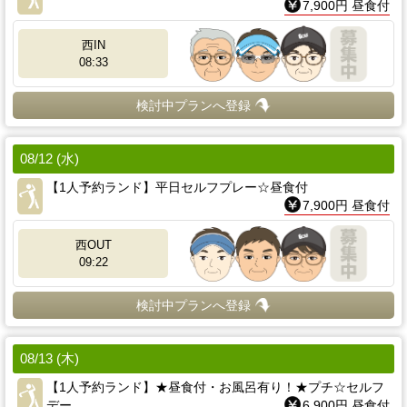
7,900円 昼食付
西IN
08:33
検討中プランへ登録
08/12 (水)
【1人予約ランド】平日セルフプレー☆昼食付
7,900円 昼食付
西OUT
09:22
検討中プランへ登録
08/13 (木)
【1人予約ランド】★昼食付・お風呂有り！★プチ☆セルフ
デー
6,900円 昼食付