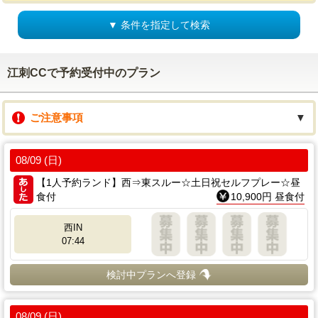
▼ 条件を指定して検索
江刺CCで予約受付中のプラン
ご注意事項
▼
08/09 (日)
【1人予約ランド】西⇒東スルー☆土日祝セルフプレー☆昼
食付
10,900円 昼食付
西IN
07:44
検討中プランへ登録
08/09 (日)