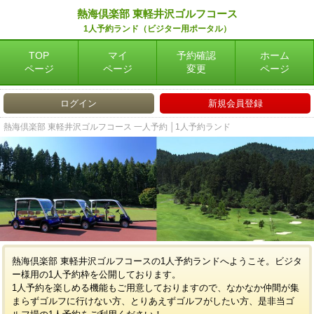
熱海倶楽部 東軽井沢ゴルフコース
1人予約ランド（ビジター用ポータル）
TOP
マイ
予約確認
ホーム
ページ
ページ
変更
ページ
ログイン
新規会員登録
熱海倶楽部 東軽井沢ゴルフコース 一人予約 │1人予約ランド
熱海倶楽部 東軽井沢ゴルフコースの1人予約ランドへようこそ。ビジタ
ー様用の1人予約枠を公開しております。
1人予約を楽しめる機能もご用意しておりますので、なかなか仲間が集
まらずゴルフに行けない方、とりあえずゴルフがしたい方、是非当ゴ