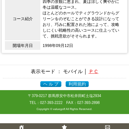
四季の景観に恵まれ、夏は涼しく爽やかに
冬は温暖なコース。
ほとんどのホールでティグラウンドからグ
コース紹介
リーンをのぞむことができる設計になって
おり、巧みに配置された池によって、攻略
しにくい戦略性の高いコースに仕上ってい
て、挑戦意欲がそそられます。
開場年月日
1998年09月12日
表示モード ： モバイル │
ＰＣ
ヘ ル プ
利用規約
〒379-0217 群馬県安中市松井田町土塩2934
TEL：
027-393-2222
FAX：027-393-2898
Copyright © valuegolf All Rights Reserved.