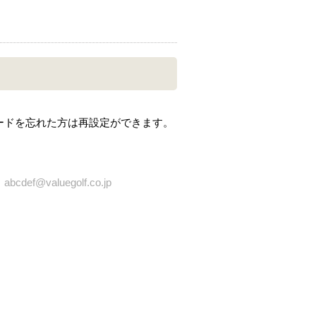
ードを忘れた方は再設定ができます。
bcdef@valuegolf.co.jp