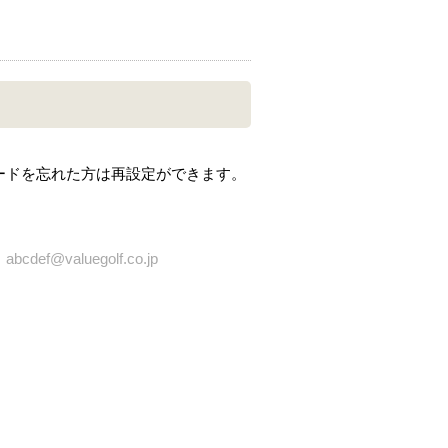
ードを忘れた方は再設定ができます。
bcdef@valuegolf.co.jp