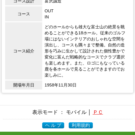
コース設計
富沢誠造
OUT
コース
IN
どのホールからも雄大な富士山の絶景を眺
めることができる18ホール。従来のゴルフ
場にはないインテリアのおしゃれな空間を
演出し、コースも隅々まで整備。自然の造
コース紹介
形を巧みに生かして設計された個性豊かで
変化に富んだ戦略的なコースでクラブ選択
も楽しめます。また、ロゴにもなっている
鹿を各ホールで見ることができますのでお
楽しみに。
開場年月日
1958年11月30日
表示モード ： モバイル │
ＰＣ
ヘ ル プ
利用規約