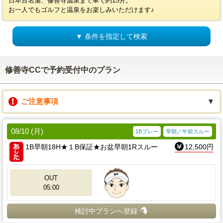
日本百名湯、修善寺温泉まで車で約15分。
お一人でもゴルフと温泉をお楽しみいただけます♪
▼ 条件を指定して検索
修善寺CCで予約受付中のプラン
ご注意事項
▼
08/10 (月)
1Bプレー
早朝／午前スルー
1B早朝18H★１B保証★お盆早朝1Rスルー
12,500円
OUT
05:00
検討中プランへ登録