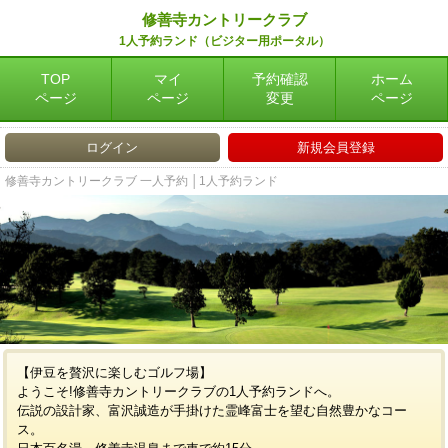
修善寺カントリークラブ
1人予約ランド（ビジター用ポータル）
TOP
マイ
予約確認
ホーム
ページ
ページ
変更
ページ
ログイン
新規会員登録
修善寺カントリークラブ 一人予約 │1人予約ランド
【伊豆を贅沢に楽しむゴルフ場】
ようこそ!修善寺カントリークラブの1人予約ランドへ。
伝説の設計家、富沢誠造が手掛けた霊峰富士を望む自然豊かなコー
ス。