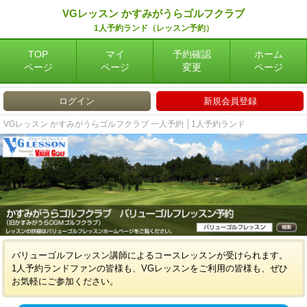
VGレッスン かすみがうらゴルフクラブ
1人予約ランド（レッスン予約）
TOP
マイ
予約確認
ホーム
ページ
ページ
変更
ページ
ログイン
新規会員登録
VGレッスン かすみがうらゴルフクラブ 一人予約 │1人予約ランド
バリューゴルフレッスン講師によるコースレッスンが受けられます。
1人予約ランドファンの皆様も、VGレッスンをご利用の皆様も、ぜひ
お気軽にご参加ください。