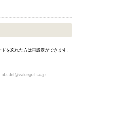
ードを忘れた方は再設定ができます。
bcdef@valuegolf.co.jp