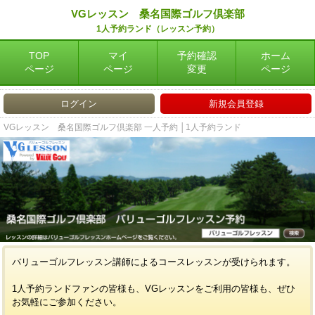
VGレッスン 桑名国際ゴルフ倶楽部
1人予約ランド（レッスン予約）
TOP
マイ
予約確認
ホーム
ページ
ページ
変更
ページ
ログイン
新規会員登録
VGレッスン 桑名国際ゴルフ倶楽部 一人予約 │1人予約ランド
バリューゴルフレッスン講師によるコースレッスンが受けられます。
1人予約ランドファンの皆様も、VGレッスンをご利用の皆様も、ぜひ
お気軽にご参加ください。