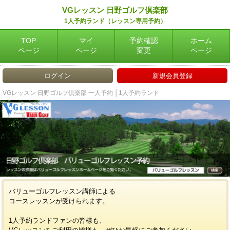
VGレッスン 日野ゴルフ倶楽部
1人予約ランド（レッスン専用予約）
TOP
マイ
予約確認
ホーム
ページ
ページ
変更
ページ
ログイン
新規会員登録
VGレッスン 日野ゴルフ倶楽部 一人予約 │1人予約ランド
バリューゴルフレッスン講師による
コースレッスンが受けられます。
1人予約ランドファンの皆様も、