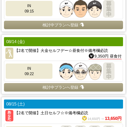
IN
09:15
検討中プランへ登録
08/14 (金)
【2名で開催】火金セルフデー☆昼食付※備考欄必読
9,350円 昼食付
IN
09:22
検討中プランへ登録
08/15 (土)
【2名で開催】土日セルフ☆※備考欄必読
13,650円
14,650円 ⇒