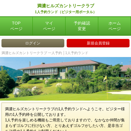
満濃ヒルズカントリークラブ
1人予約ランド（ビジター用ポータル）
TOP
マイ
予約確認
ホーム
ページ
ページ
変更
ページ
ログイン
新規会員登録
満濃ヒルズカントリークラブ 一人予約 │1人予約ランド
満濃ヒルズカントリークラブの1人予約ランドへようこそ。ビジター様
用の1人予約枠を公開しております。
1人予約を楽しめる機能もご用意しておりますので、なかなか仲間が集
まらずゴルフに行けない方、とりあえずゴルフがしたい方、是非当ゴ