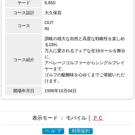
ヤード
6,850
コース設計
大久保昌
OUT
コース
IN
讃岐の雄大な自然と高度な戦略性を楽しめ
る18H。
万人に愛されるフェアな全18ホールを舞台
に、
コース紹介
アベレージゴルファーからシングルプレイ
ヤーまで、
ゴルフの醍醐味を心ゆくまでご堪能いただ
けます。
開場年月日
1996年10月04日
表示モード ： モバイル │
ＰＣ
ヘ ル プ
利用規約