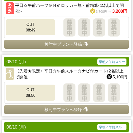
平日☆午前ハーフ９Ｈ※ロッカー無・前精算<2名以上で開
催>
3,200円
3,700円 ⇒
OUT
08:49
検討中プランへ登録
08/10 (月)
早朝／午前スルー
〈先着★限定〉平日☆午前スルー☆ナビ付カート♪2名以上
で開催
5,100円
OUT
08:56
検討中プランへ登録
08/10 (月)
早朝／午前スルー