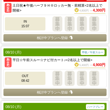
土日祝★午後ハーフ９Ｈ※ロッカー無・前精算<2名以上で
開催>
4,300円
4,800円 ⇒
IN
15:07
検討中プランへ登録
08/10 (月)
早朝／午前スルー
平日☆午前スルー☆ナビ付カート♪<2名以上で開催>
4,900円
5,400円 ⇒
OUT
08:42
検討中プランへ登録
08/10 (月)
ハーフプレー