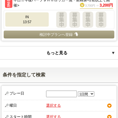
催>
3,200円
3,700円 ⇒
IN
13:57
検討中プランへ登録
もっと見る
▼
条件を指定して検索
プレー日
曜日
選択する
スタート時間
選択する