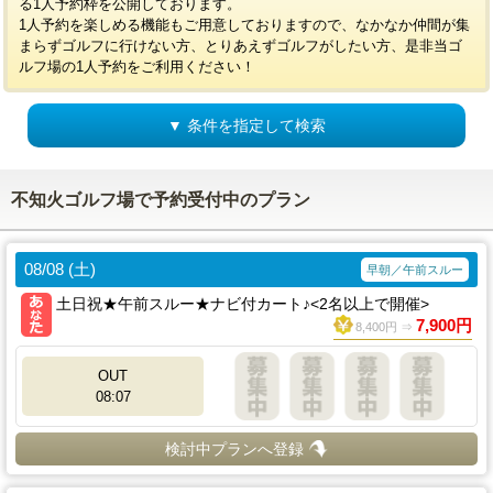
る1人予約枠を公開しております。
1人予約を楽しめる機能もご用意しておりますので、なかなか仲間が集
まらずゴルフに行けない方、とりあえずゴルフがしたい方、是非当ゴ
ルフ場の1人予約をご利用ください！
▼ 条件を指定して検索
不知火ゴルフ場で予約受付中のプラン
08/08 (土)
早朝／午前スルー
土日祝★午前スルー★ナビ付カート♪<2名以上で開催>
7,900円
8,400円 ⇒
OUT
08:07
検討中プランへ登録