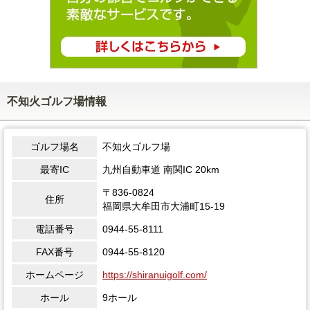
不知火ゴルフ場情報
ゴルフ場名
不知火ゴルフ場
最寄IC
九州自動車道 南関IC 20km
〒836-0824
住所
福岡県大牟田市大浦町15-19
電話番号
0944-55-8111
FAX番号
0944-55-8120
ホームページ
https://shiranuigolf.com/
ホール
9ホール