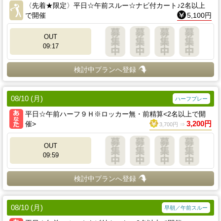
〈先着★限定〉平日☆午前スルー☆ナビ付カート♪2名以上
で開催
5,100円
OUT
09:17
検討中プランへ登録
08/10 (月)
ハーフプレー
平日☆午前ハーフ９Ｈ※ロッカー無・前精算<2名以上で開
催>
3,200円
3,700円 ⇒
OUT
09:59
検討中プランへ登録
08/10 (月)
早朝／午前スルー