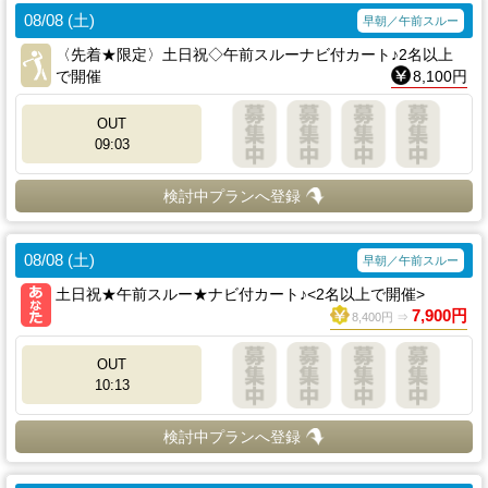
08/08 (土)
早朝／午前スルー
〈先着★限定〉土日祝◇午前スルーナビ付カート♪2名以上
で開催
8,100円
OUT
09:03
検討中プランへ登録
08/08 (土)
早朝／午前スルー
土日祝★午前スルー★ナビ付カート♪<2名以上で開催>
7,900円
8,400円 ⇒
OUT
10:13
検討中プランへ登録