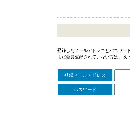
登録したメールアドレスとパスワー
まだ会員登録されていない方は、以
登録メールアドレス
パスワード