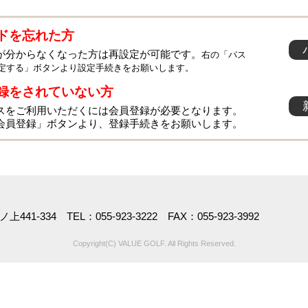
ドを忘れた方
が分からなくなった方は再設定が可能です。
右の「パス
定する」ボタンより設定手続きをお願いします。
録をされていない方
スをご利用いただくには会員登録が必要となります。
会員登録」ボタンより、登録手続きをお願いします。
41-334 TEL：055-923-3222 FAX：055-923-3992
Copyright(C) VALUE GOLF. All Rights Reserved.