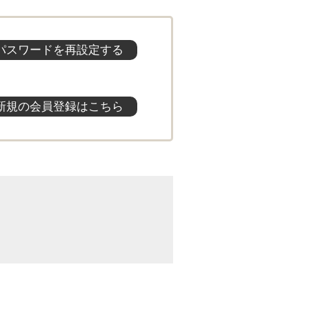
パスワードを再設定する
新規の会員登録はこちら