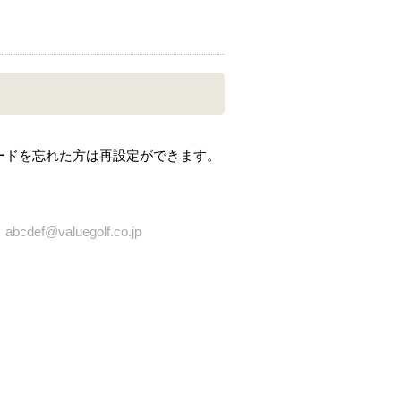
ードを忘れた方は再設定ができます。
bcdef@valuegolf.co.jp