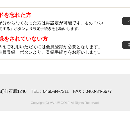
ドを忘れた方
が分からなくなった方は再設定が可能です。
右の「パス
定する」ボタンより設定手続きをお願いします。
録をされていない方
スをご利用いただくには会員登録が必要となります。
会員登録」ボタンより、登録手続きをお願いします。
原1246 TEL：0460-84-7311 FAX：0460-84-6677
Copyright(C) VALUE GOLF. All Rights Reserved.