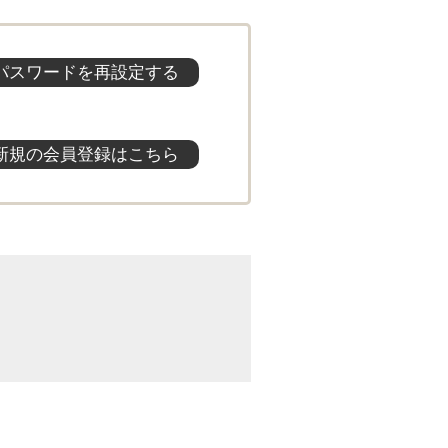
パスワードを再設定する
新規の会員登録はこちら