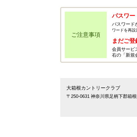
パスワー
パスワード
ワードを再設
ご注意事項
まだご登
会員サービ
右の「新規
大箱根カントリークラブ
〒250-0631 神奈川県足柄下郡箱根町仙石