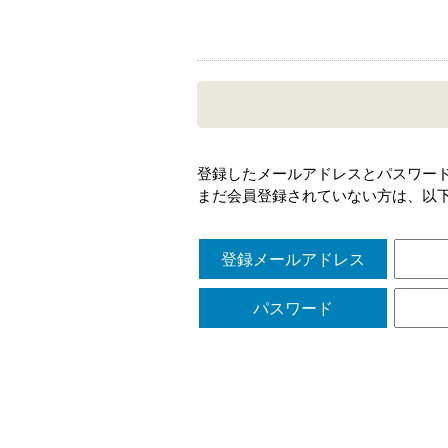
登録したメールアドレスとパスワー
まだ会員登録されていない方は、以
登録メールアドレス
パスワード