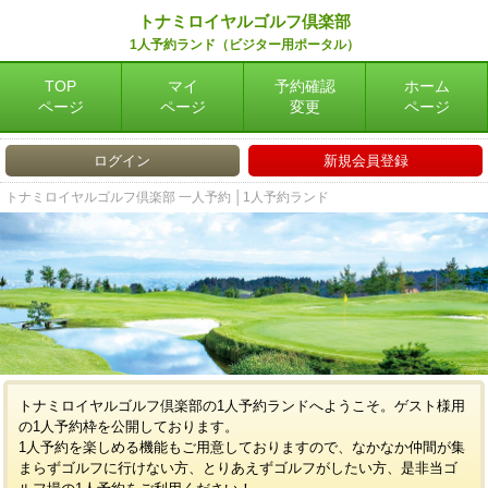
トナミロイヤルゴルフ倶楽部
1人予約ランド（ビジター用ポータル）
TOP
マイ
予約確認
ホーム
ページ
ページ
変更
ページ
ログイン
新規会員登録
トナミロイヤルゴルフ倶楽部 一人予約 │1人予約ランド
トナミロイヤルゴルフ倶楽部の1人予約ランドへようこそ。ゲスト様用
の1人予約枠を公開しております。
1人予約を楽しめる機能もご用意しておりますので、なかなか仲間が集
まらずゴルフに行けない方、とりあえずゴルフがしたい方、是非当ゴ