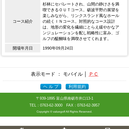
杉林にセパレートされ、山間の静けさを満
喫できるＯＵＴコース。砺波平野の展望を
楽しみながら、リンクスランド風なホール
コース紹介
の続くＩＮコース。対照的なコース設計
は、地形の変化を繊細にとらえ緩やかなア
ンジュレーションを配し戦略性に富み、ゴ
ルフの醍醐味を満喫させてくれます。
開場年月日
1990年09月24日
表示モード ： モバイル │
ＰＣ
ヘ ル プ
利用規約
〒939-1895 富山県南砺市井口13-1
TEL：
0763-62-3000
FAX：0763-62-3957
Copyright © valuegolf All Rights Reserved.