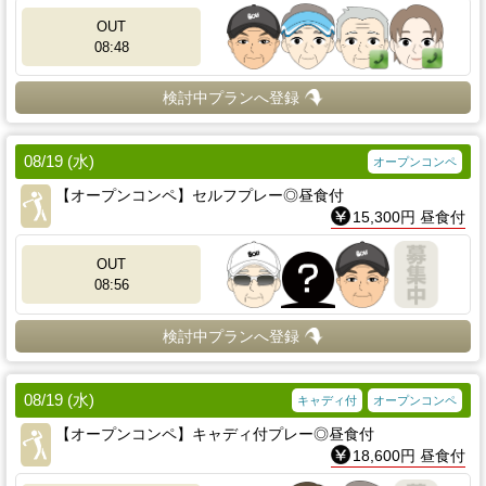
OUT
08:48
検討中プランへ登録
08/19 (水)
オープンコンペ
【オープンコンペ】セルフプレー◎昼食付
15,300円 昼食付
OUT
08:56
検討中プランへ登録
08/19 (水)
キャディ付
オープンコンペ
【オープンコンペ】キャディ付プレー◎昼食付
18,600円 昼食付