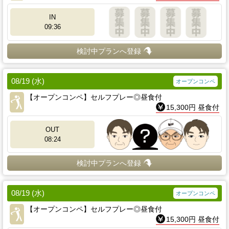
IN
09:36
検討中プランへ登録
08/19 (水)
オープンコンペ
【オープンコンペ】セルフプレー◎昼食付
15,300円 昼食付
OUT
08:24
検討中プランへ登録
08/19 (水)
オープンコンペ
【オープンコンペ】セルフプレー◎昼食付
15,300円 昼食付