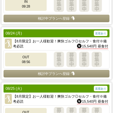
IN
09:28
検討中プランへ登録
08/24 (月)
送迎あり
【8月限定】お一人様歓迎！爽快ゴルフ◎セルフ・食付※備
考必読
15,540円 昼食付
OUT
08:56
検討中プランへ登録
08/25 (火)
送迎あり
【8月限定】お一人様歓迎！爽快ゴルフ◎セルフ・食付※備
考必読
15,540円 昼食付
OUT