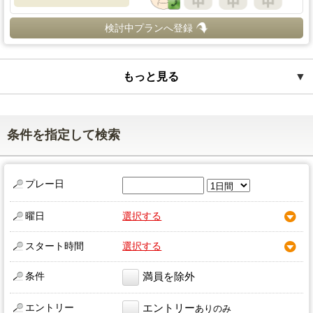
検討中プランへ登録
もっと見る
▼
条件を指定して検索
プレー日
曜日
選択する
スタート時間
選択する
条件
満員を除外
エントリー
エントリー
ありのみ