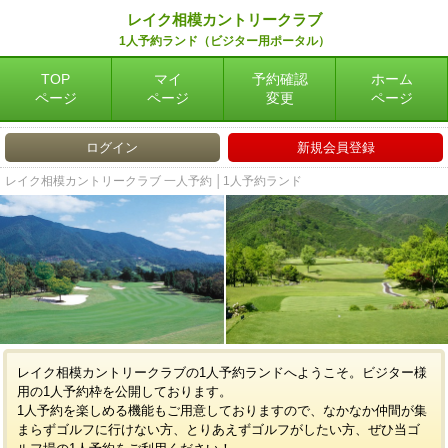
レイク相模カントリークラブ
1人予約ランド（ビジター用ポータル）
TOP
マイ
予約確認
ホーム
ページ
ページ
変更
ページ
ログイン
新規会員登録
レイク相模カントリークラブ 一人予約 │1人予約ランド
レイク相模カントリークラブの1人予約ランドへようこそ。ビジター様
用の1人予約枠を公開しております。
1人予約を楽しめる機能もご用意しておりますので、なかなか仲間が集
まらずゴルフに行けない方、とりあえずゴルフがしたい方、ぜひ当ゴ