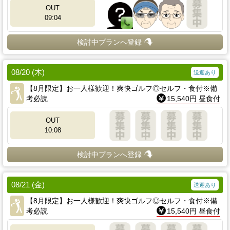
OUT
09:04
検討中プランへ登録
08/20 (木)
送迎あり
【8月限定】お一人様歓迎！爽快ゴルフ◎セルフ・食付※備
考必読
15,540円 昼食付
OUT
10:08
検討中プランへ登録
08/21 (金)
送迎あり
【8月限定】お一人様歓迎！爽快ゴルフ◎セルフ・食付※備
考必読
15,540円 昼食付