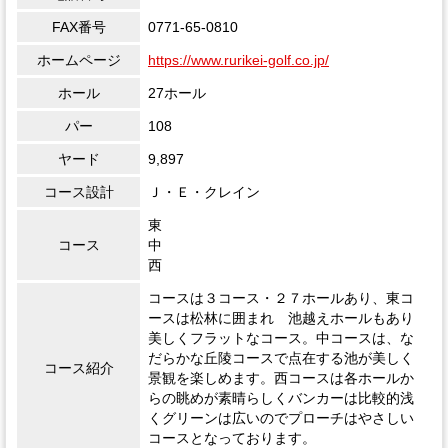
FAX番号
0771-65-0810
ホームページ
https://www.rurikei-golf.co.jp/
ホール
27ホール
パー
108
ヤード
9,897
コース設計
Ｊ・Ｅ・クレイン
東
コース
中
西
コースは３コース・２７ホールあり、東コ
ースは松林に囲まれ 池越えホールもあり
美しくフラットなコース。中コースは、な
だらかな丘陵コースで点在する池が美しく
コース紹介
景観を楽しめます。西コースは各ホールか
らの眺めが素晴らしくバンカーは比較的浅
くグリーンは広いのでプローチはやさしい
コースとなっております。