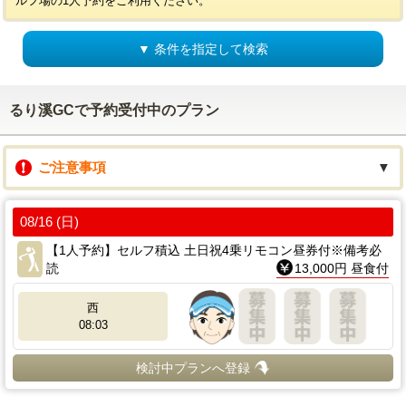
ルフ場の1人予約をご利用ください。
▼ 条件を指定して検索
るり溪GCで予約受付中のプラン
ご注意事項
▼
08/16 (日)
【1人予約】セルフ積込 土日祝4乗リモコン昼券付※備考必
読
13,000円 昼食付
西
08:03
検討中プランへ登録