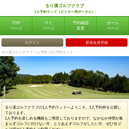
るり溪ゴルフクラブ
1人予約ランド（ビジター用ポータル）
TOP
マイ
予約確認
ホーム
ページ
ページ
変更
ページ
ログイン
新規会員登録
るり溪ゴルフクラブ 一人予約 │1人予約ランド
るり溪ゴルフクラブの1人予約ランドへようこそ。1人予約枠を公開し
ております。
1人予約を楽しめる機能もご用意しておりますので、なかなか仲間が集
まらずゴルフに行けない方、とりあえずゴルフがしたい方、ぜひ当ゴ