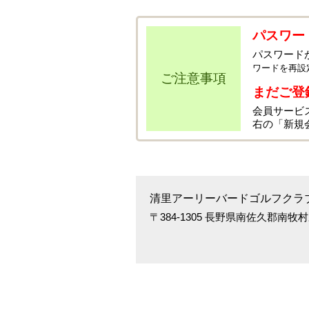
パスワー
パスワード
ワードを再設
ご注意事項
まだご登
会員サービ
右の「新規
清里アーリーバードゴルフクラ
〒384-1305 長野県南佐久郡南牧村野辺山