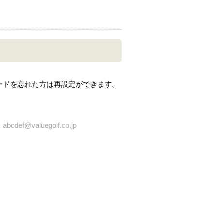
ードを忘れた方は再設定ができます。
bcdef@valuegolf.co.jp