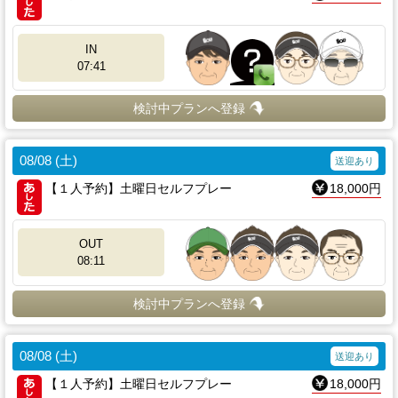
IN
07:41
検討中プランへ登録
08/08 (土)
送迎あり
【１人予約】土曜日セルフプレー
18,000円
OUT
08:11
検討中プランへ登録
08/08 (土)
送迎あり
【１人予約】土曜日セルフプレー
18,000円