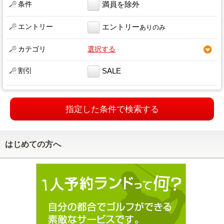
条件
満員を除外
エントリー
エントリー
ありのみ
カテゴリ
選択する
割引
SALE
指定した条件で検索する
はじめての方へ