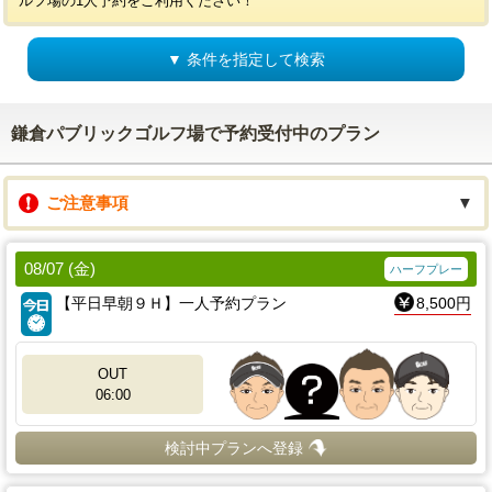
ルフ場の1人予約をご利用ください！
▼ 条件を指定して検索
鎌倉パブリックゴルフ場で予約受付中のプラン
ご注意事項
▼
08/07 (金)
ハーフプレー
【平日早朝９Ｈ】一人予約プラン
8,500円
OUT
06:00
検討中プランへ登録