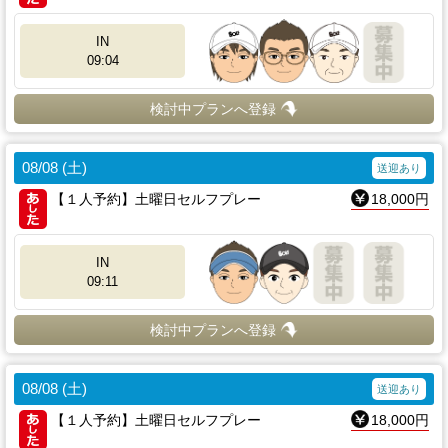
IN
09:04
検討中プランへ登録
08/08 (土)
送迎あり
【１人予約】土曜日セルフプレー
18,000円
IN
09:11
検討中プランへ登録
08/08 (土)
送迎あり
【１人予約】土曜日セルフプレー
18,000円