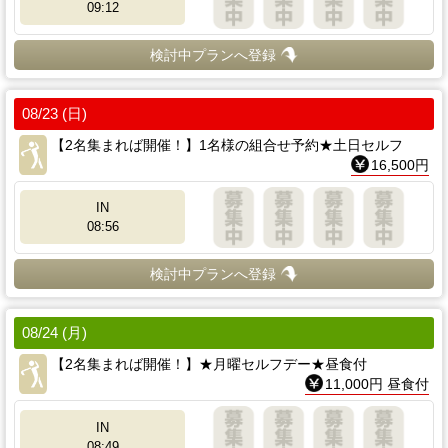
09:12
検討中プランへ登録
08/23 (日)
【2名集まれば開催！】1名様の組合せ予約★土日セルフ
16,500円
IN
08:56
検討中プランへ登録
08/24 (月)
【2名集まれば開催！】★月曜セルフデー★昼食付
11,000円 昼食付
IN
08:49