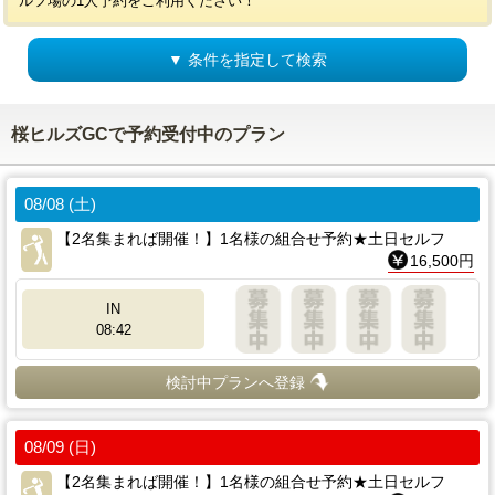
ルフ場の1人予約をご利用ください！
▼ 条件を指定して検索
桜ヒルズGCで予約受付中のプラン
08/08 (土)
【2名集まれば開催！】1名様の組合せ予約★土日セルフ
16,500円
IN
08:42
検討中プランへ登録
08/09 (日)
【2名集まれば開催！】1名様の組合せ予約★土日セルフ