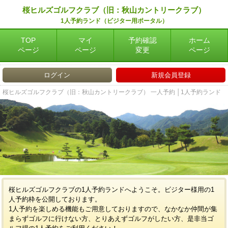
桜ヒルズゴルフクラブ（旧：秋山カントリークラブ）
1人予約ランド（ビジター用ポータル）
TOP
マイ
予約確認
ホーム
ページ
ページ
変更
ページ
ログイン
新規会員登録
桜ヒルズゴルフクラブ（旧：秋山カントリークラブ） 一人予約 │1人予約ランド
桜ヒルズゴルフクラブの1人予約ランドへようこそ。ビジター様用の1
人予約枠を公開しております。
1人予約を楽しめる機能もご用意しておりますので、なかなか仲間が集
まらずゴルフに行けない方、とりあえずゴルフがしたい方、是非当ゴ