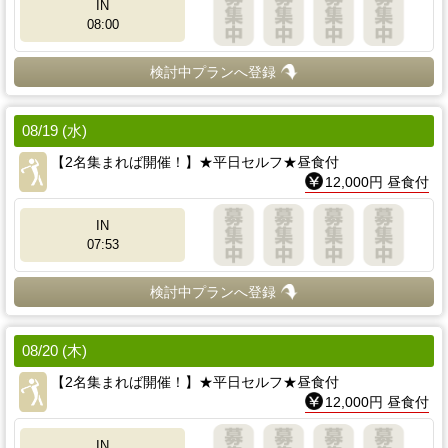
IN
08:00
検討中プランへ登録
08/19 (水)
【2名集まれば開催！】★平日セルフ★昼食付
12,000円 昼食付
IN
07:53
検討中プランへ登録
08/20 (木)
【2名集まれば開催！】★平日セルフ★昼食付
12,000円 昼食付
IN