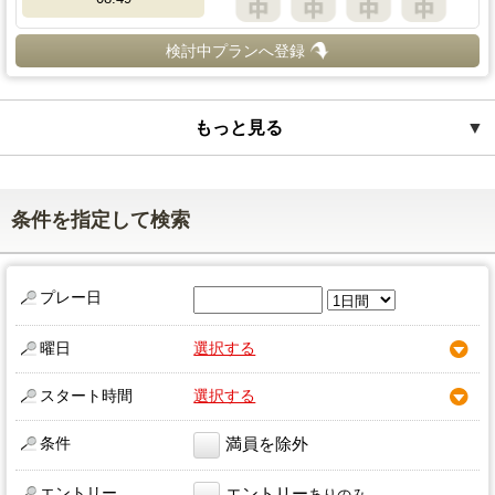
検討中プランへ登録
もっと見る
▼
条件を指定して検索
プレー日
曜日
選択する
スタート時間
選択する
条件
満員を除外
エントリー
エントリー
ありのみ