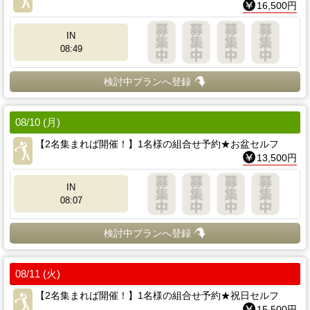
16,500円
IN
08:49
検討中プランへ登録
08/10 (月)
【2名集まれば開催！】1名様の組合せ予約★お盆セルフ
13,500円
IN
08:07
検討中プランへ登録
08/11 (火)
【2名集まれば開催！】1名様の組合せ予約★祝日セルフ
15,500円