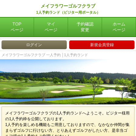
メイフラワーゴルフクラブ
1人予約ランド（ビジター用ポータル）
TOP
マイ
予約確認
ホーム
ページ
ページ
変更
ページ
ログイン
新規会員登録
メイフラワーゴルフクラブ 一人予約 │1人予約ランド
メイフラワーゴルフクラブの1人予約ランドへようこそ。ビジター様用
の1人予約枠を公開しております。
1人予約を楽しめる機能もご用意しておりますので、なかなか仲間が集
まらずゴルフに行けない方、とりあえずゴルフがしたい方、是非当ゴ