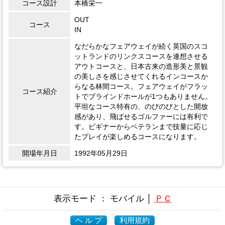
コース設計
本橋栄一
OUT
コース
IN
なだらかなフェアウェイが続く英国のスコ
ットランドのリンクスコースを連想させる
アウトコースと、日本古来の造形美と景観
の美しさを感じさせてくれるインコースか
らなる林間コース。フェアウェイがフラッ
コース紹介
トでブラインドホールが1つもありません。
平坦なコース特有の、のびのびとした開放
感があり、飛ばせるゴルファーには有利で
す。ビギナーからベテランまで技量に応じ
たプレイが楽しめるコースになります。
開場年月日
1992年05月29日
表示モード ： モバイル │
ＰＣ
ヘ ル プ
利用規約