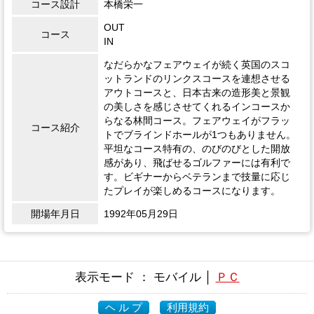
コース設計
本橋栄一
OUT
コース
IN
なだらかなフェアウェイが続く英国のスコ
ットランドのリンクスコースを連想させる
アウトコースと、日本古来の造形美と景観
の美しさを感じさせてくれるインコースか
らなる林間コース。フェアウェイがフラッ
コース紹介
トでブラインドホールが1つもありません。
平坦なコース特有の、のびのびとした開放
感があり、飛ばせるゴルファーには有利で
す。ビギナーからベテランまで技量に応じ
たプレイが楽しめるコースになります。
開場年月日
1992年05月29日
表示モード ： モバイル │
ＰＣ
ヘ ル プ
利用規約