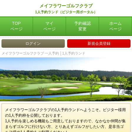
メイフラワーゴルフクラブ
1人予約ランド（ビジター用ポータル）
TOP
マイ
予約確認
ホーム
ページ
ページ
変更
ページ
ログイン
新規会員登録
メイフラワーゴルフクラブ 一人予約 │1人予約ランド
メイフラワーゴルフクラブの1人予約ランドへようこそ。ビジター様用
の1人予約枠を公開しております。
1人予約を楽しめる機能もご用意しておりますので、なかなか仲間が集
まらずゴルフに行けない方、とりあえずゴルフがしたい方、是非当ゴ