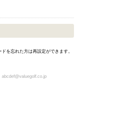
ードを忘れた方は再設定ができます。
bcdef@valuegolf.co.jp