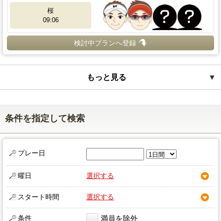
桜
09:06
検討中プランへ登録
もっと見る
▼
条件を指定して検索
プレー日
曜日
選択する
スタート時間
選択する
条件
満員を除外