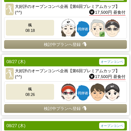
大好評のオープンコンペ企画【第6回プレミアムカップ】
(^^)
17,500円 昼食付
楓
08:18
検討中プランへ登録
08/27 (木)
オープンコンペ
大好評のオープンコンペ企画【第6回プレミアムカップ】
(^^)
17,500円 昼食付
楓
08:26
検討中プランへ登録
08/27 (木)
オープンコンペ