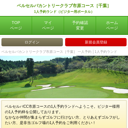
ベルセルバカントリークラブ市原コース［千葉］
1人予約ランド（ビジター用ポータル）
TOP
マイ
予約確認
ホーム
ページ
ページ
変更
ページ
ログイン
新規会員登録
ベルセルバカントリークラブ市原コース［千葉］ 一人予約 │1人予約ランド
ベルセルバCC市原コースの1人予約ランドへようこそ。ビジター様用
の1人予約枠を公開しております。
なかなか仲間が集まらずゴルフに行けない方、とりあえずゴルフがし
たい方、是非当ゴルフ場の1人予約をご利用ください！