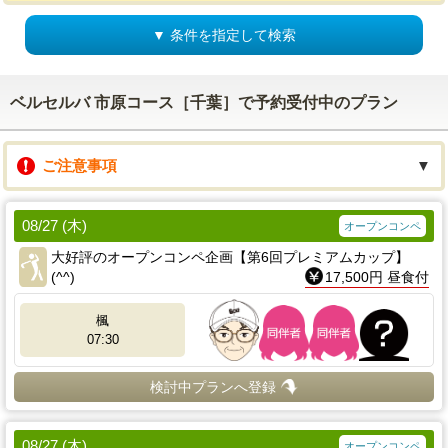
▼ 条件を指定して検索
ベルセルバ 市原コース［千葉］で予約受付中のプラン
ご注意事項
▼
08/27 (木)
オープンコンペ
大好評のオープンコンペ企画【第6回プレミアムカップ】
(^^)
17,500円 昼食付
楓
07:30
検討中プランへ登録
08/27 (木)
オープンコンペ