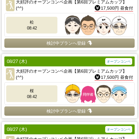
大好評のオープンコンペ企画【第6回プレミアムカップ】
(^^)
17,500円 昼食付
松
08:42
検討中プランへ登録
08/27 (木)
オープンコンペ
大好評のオープンコンペ企画【第6回プレミアムカップ】
(^^)
17,500円 昼食付
桜
08:42
検討中プランへ登録
08/27 (木)
オープンコンペ