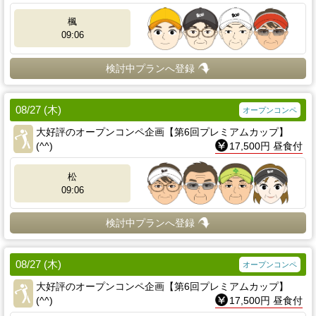
楓
09:06
検討中プランへ登録
08/27 (木)
オープンコンペ
大好評のオープンコンペ企画【第6回プレミアムカップ】
(^^)
17,500円 昼食付
松
09:06
検討中プランへ登録
08/27 (木)
オープンコンペ
大好評のオープンコンペ企画【第6回プレミアムカップ】
(^^)
17,500円 昼食付