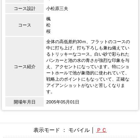
コース設計
小松原三夫
楓
コース
松
桜
全体の高低差約30ｍ、フラットのコースの
中に打ち上げ、打ち下ろしも兼ね備えてい
るトリッキーなコース。白い砂で彩られた
バンカーと池の水の青さが強烈な印象を与
コース紹介
え、アクセントになっています。特にショ
ートホールで池が象徴的に使われていて、
戦略上のポイントにもなっていて、正確な
アイアンショットがないと苦しくなりま
す。
開場年月日
2005年05月01日
表示モード ： モバイル │
ＰＣ