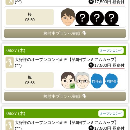
(^^)
17,500円 昼食付
桜
08:50
検討中プランへ登録
08/27 (木)
オープンコンペ
大好評のオープンコンペ企画【第6回プレミアムカップ】
(^^)
17,500円 昼食付
楓
08:58
検討中プランへ登録
08/27 (木)
オープンコンペ
大好評のオープンコンペ企画【第6回プレミアムカップ】
(^^)
17,500円 昼食付