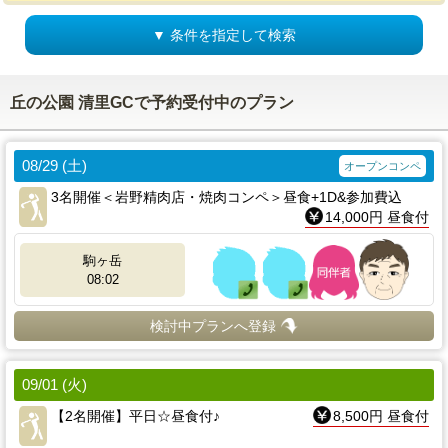
▼ 条件を指定して検索
丘の公園 清里GCで予約受付中のプラン
08/29 (土)
オープンコンペ
3名開催＜岩野精肉店・焼肉コンペ＞昼食+1D&参加費込
14,000円 昼食付
駒ヶ岳
08:02
検討中プランへ登録
09/01 (火)
【2名開催】平日☆昼食付♪
8,500円 昼食付