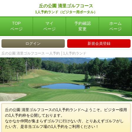
丘の公園 清里ゴルフコース
1人予約ランド（ビジター用ポータル）
TOP
マイ
予約確認
ホーム
ページ
ページ
変更
ページ
ログイン
新規会員登録
丘の公園 清里ゴルフコース 一人予約 │1人予約ランド
丘の公園 清里ゴルフコースの1人予約ランドへようこそ。ビジター様用
の1人予約枠を公開しております。
なかなか仲間が集まらずゴルフに行けない方、とりあえずゴルフがし
たい方、是非当ゴルフ場の1人予約をご利用ください！