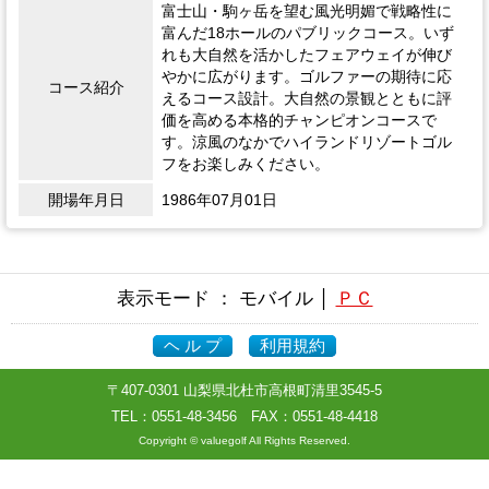
富士山・駒ヶ岳を望む風光明媚で戦略性に
富んだ18ホールのパブリックコース。いず
れも大自然を活かしたフェアウェイが伸び
やかに広がります。ゴルファーの期待に応
コース紹介
えるコース設計。大自然の景観とともに評
価を高める本格的チャンピオンコースで
す。涼風のなかでハイランドリゾートゴル
フをお楽しみください。
開場年月日
1986年07月01日
表示モード ： モバイル │
ＰＣ
ヘ ル プ
利用規約
〒407-0301 山梨県北杜市高根町清里3545-5
TEL：
0551-48-3456
FAX：0551-48-4418
Copyright © valuegolf All Rights Reserved.