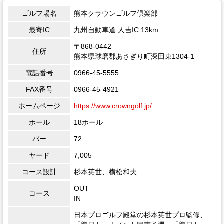
ゴルフ場名
熊本クラウンゴルフ倶楽部
最寄IC
九州自動車道 人吉IC 13km
〒868-0442
住所
熊本県球磨郡あさぎり町深田東1304-1
電話番号
0966-45-5555
FAX番号
0966-45-4921
ホームページ
https://www.crowngolf.jp/
ホール
18ホール
パー
72
ヤード
7,005
コース設計
杉本英世、横松和夫
OUT
コース
IN
日本プロゴルフ殿堂の杉本英世プロ監修、