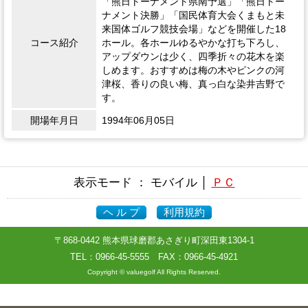
「熊日トーナメント県南予選」「熊日トー
ナメント決勝」「国民体育大会くまもと未
来国体ゴルフ競技会場」などを開催した18
コース紹介
ホール。各ホールゆるやかな打ち下ろし、
アップダウンは少く、四季折々の花木を楽
しめます。おすすめは梅の木やピンクの河
津桜、香りの良い梅、真っ白な染井吉野で
す。
開場年月日
1994年06月05日
表示モード ： モバイル │
ＰＣ
ヘ ル プ
利用規約
〒868-0442 熊本県球磨郡あさぎり町深田東1304-1
TEL：
0966-45-5555
FAX：0966-45-4921
Copyright © valuegolf All Rights Reserved.