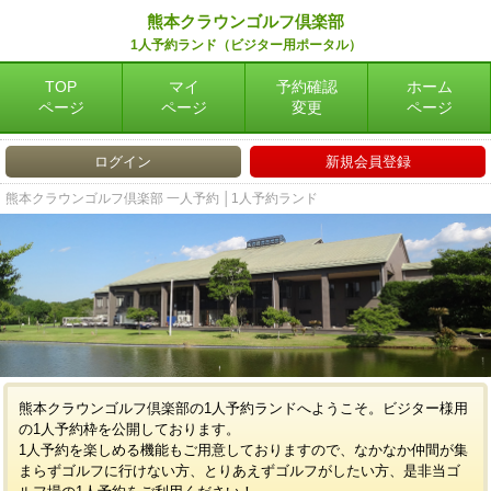
熊本クラウンゴルフ倶楽部
1人予約ランド（ビジター用ポータル）
TOP
マイ
予約確認
ホーム
ページ
ページ
変更
ページ
ログイン
新規会員登録
熊本クラウンゴルフ倶楽部 一人予約 │1人予約ランド
熊本クラウンゴルフ倶楽部の1人予約ランドへようこそ。ビジター様用
の1人予約枠を公開しております。
1人予約を楽しめる機能もご用意しておりますので、なかなか仲間が集
まらずゴルフに行けない方、とりあえずゴルフがしたい方、是非当ゴ