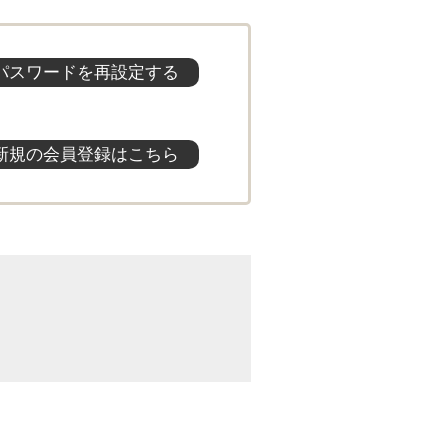
パスワードを再設定する
新規の会員登録はこちら