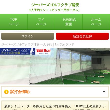
ジーパーズゴルフクラブ浦安
1人予約ランド（ビジター用ポータル）
TOP
マイ
予約確認
ホーム
ページ
ページ
変更
ページ
ログイン
新規会員登録
ジーパーズゴルフクラブ浦安 一人予約 │1人予約ランド
試打会情報♪
▼
最新シミュレーターを採用した全６打席を備え、500本以上の最新クラ