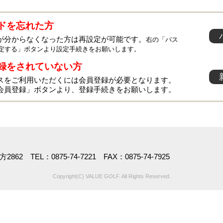
ドを忘れた方
が分からなくなった方は再設定が可能です。
右の「パス
定する」ボタンより設定手続きをお願いします。
録をされていない方
スをご利用いただくには会員登録が必要となります。
会員登録」ボタンより、登録手続きをお願いします。
62 TEL：0875-74-7221 FAX：0875-74-7925
Copyright(C) VALUE GOLF. All Rights Reserved.