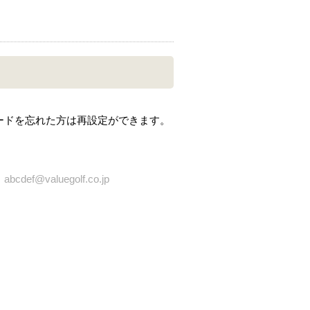
ードを忘れた方は再設定ができます。
bcdef@valuegolf.co.jp