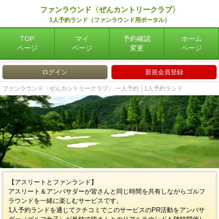
ファンラウンド〈ぜんカントリークラブ〉
1人予約ランド（ファンラウンド用ポータル）
TOP
マイ
予約確認
ホーム
ページ
ページ
変更
ページ
ログイン
新規会員登録
ファンラウンド〈ぜんカントリークラブ〉 一人予約 │1人予約ランド
【アスリートとファンランド】
アスリート＆アンバサダーが皆さんと同じ時間を共有しながらゴルフ
ラウンドを一緒に楽しむサービスです。
1人予約ランドを通じてクチコミでこのサービスのPR活動をアンバサ