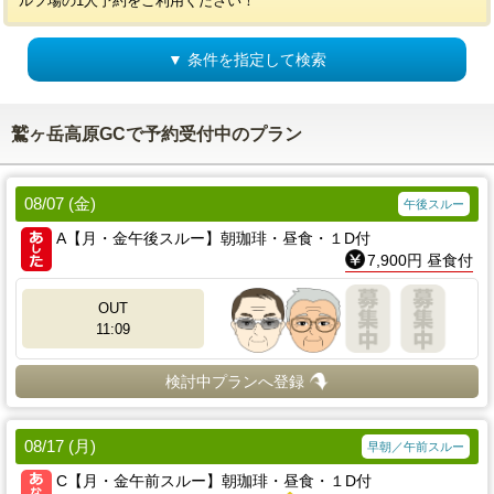
ルフ場の1人予約をご利用ください！
▼ 条件を指定して検索
鷲ヶ岳高原GCで予約受付中のプラン
08/07 (金)
午後スルー
A【月・金午後スルー】朝珈琲・昼食・１D付
7,900円 昼食付
OUT
11:09
検討中プランへ登録
08/17 (月)
早朝／午前スルー
C【月・金午前スルー】朝珈琲・昼食・１D付