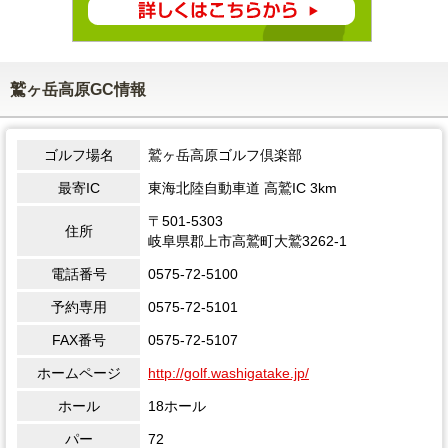
鷲ヶ岳高原GC情報
ゴルフ場名
鷲ヶ岳高原ゴルフ倶楽部
最寄IC
東海北陸自動車道 高鷲IC 3km
〒501-5303
住所
岐阜県郡上市高鷲町大鷲3262-1
電話番号
0575-72-5100
予約専用
0575-72-5101
FAX番号
0575-72-5107
ホームページ
http://golf.washigatake.jp/
ホール
18ホール
パー
72