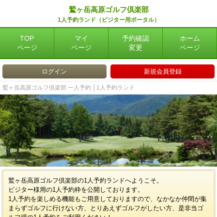
鷲ヶ岳高原ゴルフ倶楽部
1人予約ランド（ビジター用ポータル）
TOP
マイ
予約確認
ホーム
ページ
ページ
変更
ページ
ログイン
新規会員登録
鷲ヶ岳高原ゴルフ倶楽部 一人予約 │1人予約ランド
鷲ヶ岳高原ゴルフ倶楽部の1人予約ランドへようこそ。
ビジター様用の1人予約枠を公開しております。
1人予約を楽しめる機能もご用意しておりますので、なかなか仲間が集
まらずゴルフに行けない方、とりあえずゴルフがしたい方、是非当ゴ