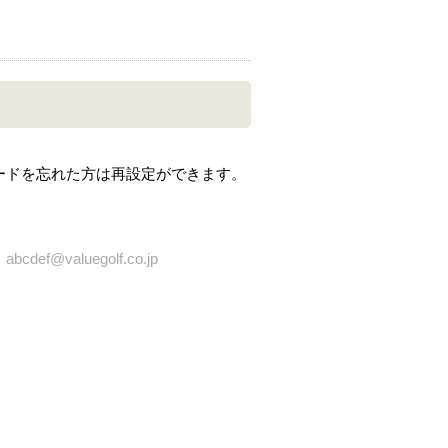
ードを忘れた方は再設定ができます。
bcdef@valuegolf.co.jp