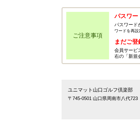
パスワー
パスワード
ワードを再設
ご注意事項
まだご登
会員サービ
右の「新規
ユニマット山口ゴルフ倶楽部
〒745-0501 山口県周南市八代723 TE