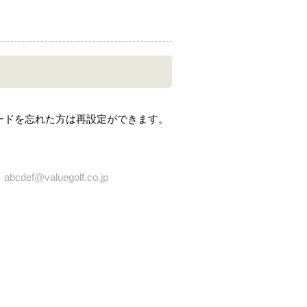
ードを忘れた方は再設定ができます。
bcdef@valuegolf.co.jp