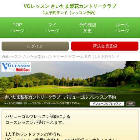
VGレッスン さいたま梨花カントリークラブ
1人予約ランド（レッスン予約）
TOP
マイ
予約確認
ホーム
ページ
ページ
変更
ページ
ログイン
新規会員登録
VGレッスン さいたま梨花カントリークラブ 一人予約 │1人予約ランド
バリューゴルフレッスン講師による
コースレッスンが受けられます。
1人予約ランドファンの皆様も、