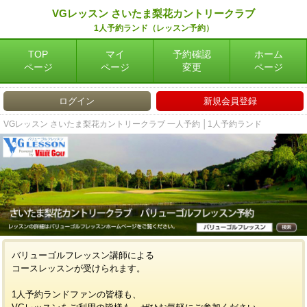
VGレッスン さいたま梨花カントリークラブ
1人予約ランド（レッスン予約）
TOP
マイ
予約確認
ホーム
ページ
ページ
変更
ページ
ログイン
新規会員登録
VGレッスン さいたま梨花カントリークラブ 一人予約 │1人予約ランド
バリューゴルフレッスン講師による
コースレッスンが受けられます。
1人予約ランドファンの皆様も、