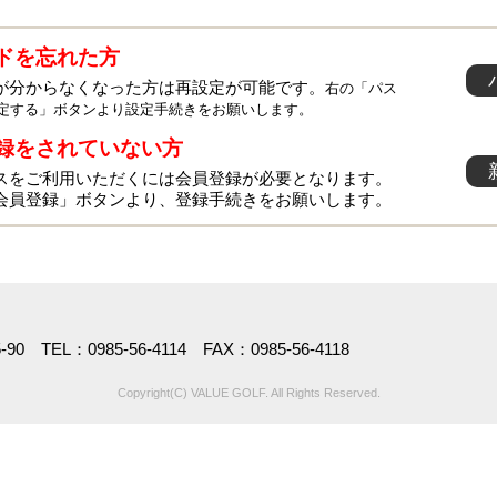
ドを忘れた方
が分からなくなった方は再設定が可能です。
右の「パス
定する」ボタンより設定手続きをお願いします。
録をされていない方
スをご利用いただくには会員登録が必要となります。
会員登録」ボタンより、登録手続きをお願いします。
0 TEL：0985-56-4114 FAX：0985-56-4118
Copyright(C) VALUE GOLF. All Rights Reserved.