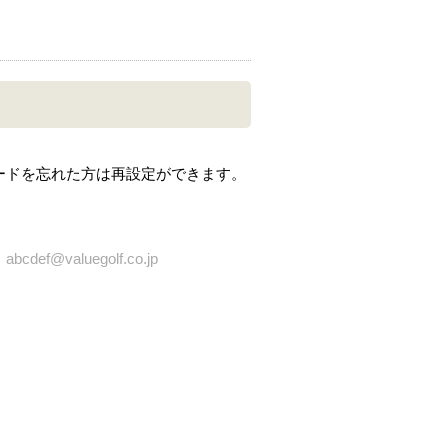
ードを忘れた方は再設定ができます。
bcdef@valuegolf.co.jp