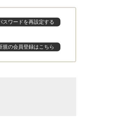
パスワードを再設定する
新規の会員登録はこちら