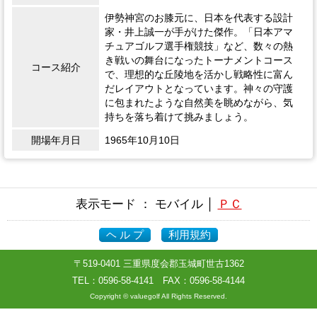
伊勢神宮のお膝元に、日本を代表する設計
家・井上誠一が手がけた傑作。「日本アマ
チュアゴルフ選手権競技」など、数々の熱
き戦いの舞台になったトーナメントコース
コース紹介
で、理想的な丘陵地を活かし戦略性に富ん
だレイアウトとなっています。神々の守護
に包まれたような自然美を眺めながら、気
持ちを落ち着けて挑みましょう。
開場年月日
1965年10月10日
表示モード ： モバイル │
ＰＣ
ヘ ル プ
利用規約
〒519-0401 三重県度会郡玉城町世古1362
TEL：
0596-58-4141
FAX：0596-58-4144
Copyright © valuegolf All Rights Reserved.