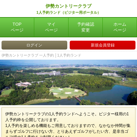
伊勢カントリークラブ
1人予約ランド（ビジター用ポータル）
TOP
マイ
予約確認
ホーム
ページ
ページ
変更
ページ
ログイン
新規会員登録
伊勢カントリークラブ 一人予約 │1人予約ランド
伊勢カントリークラブの1人予約ランドへようこそ。ビジター様用の1
人予約枠を公開しております。
1人予約を楽しめる機能もご用意しておりますので、なかなか仲間が集
まらずゴルフに行けない方、とりあえずゴルフがしたい方、是非当ゴ