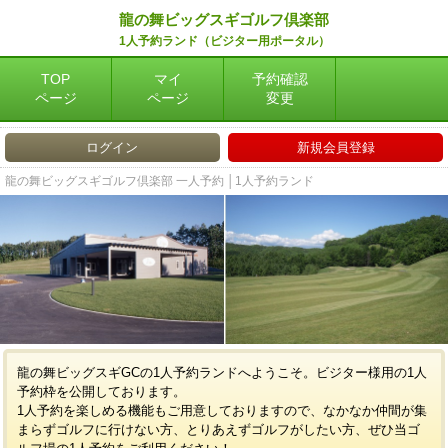
龍の舞ビッグスギゴルフ倶楽部
1人予約ランド（ビジター用ポータル）
TOP
マイ
予約確認
ページ
ページ
変更
ログイン
新規会員登録
龍の舞ビッグスギゴルフ倶楽部 一人予約 │1人予約ランド
龍の舞ビッグスギGCの1人予約ランドへようこそ。ビジター様用の1人
予約枠を公開しております。
1人予約を楽しめる機能もご用意しておりますので、なかなか仲間が集
まらずゴルフに行けない方、とりあえずゴルフがしたい方、ぜひ当ゴ