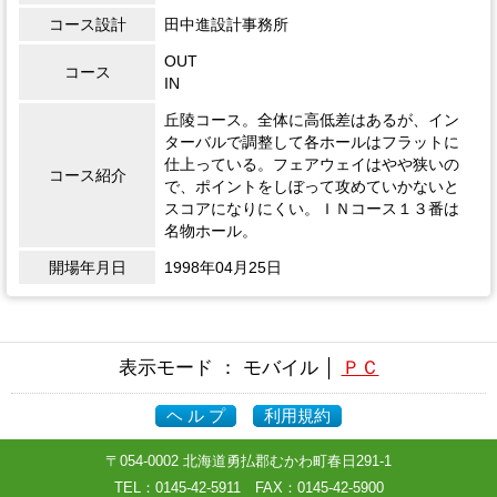
コース設計
田中進設計事務所
OUT
コース
IN
丘陵コース。全体に高低差はあるが、イン
ターバルで調整して各ホールはフラットに
仕上っている。フェアウェイはやや狭いの
コース紹介
で、ポイントをしぼって攻めていかないと
スコアになりにくい。ＩＮコース１３番は
名物ホール。
開場年月日
1998年04月25日
表示モード ： モバイル │
ＰＣ
ヘ ル プ
利用規約
〒054-0002 北海道勇払郡むかわ町春日291-1
TEL：
0145-42-5911
FAX：0145-42-5900