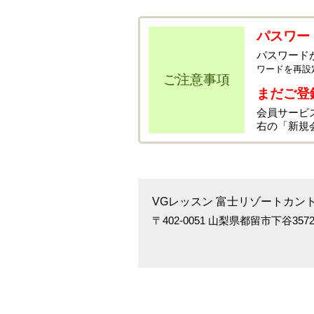
パスワー
パスワード
ワードを再設
ご注意事項
まだご登
会員サービ
右の「新規
VGレッスン 富士リゾートカン
〒402-0051 山梨県都留市下谷3572 T