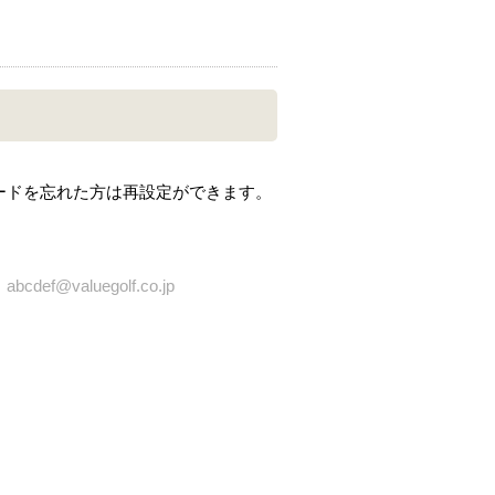
ードを忘れた方は再設定ができます。
bcdef@valuegolf.co.jp