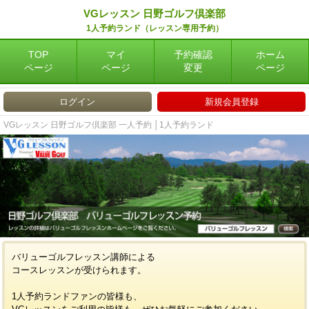
VGレッスン 日野ゴルフ倶楽部
1人予約ランド（レッスン専用予約）
TOP
マイ
予約確認
ホーム
ページ
ページ
変更
ページ
ログイン
新規会員登録
VGレッスン 日野ゴルフ倶楽部 一人予約 │1人予約ランド
バリューゴルフレッスン講師による
コースレッスンが受けられます。
1人予約ランドファンの皆様も、