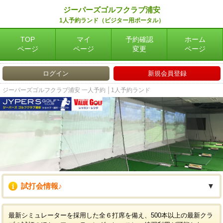
ジーパーズゴルフクラブ浦安
1人予約ランド（ビジター用ポータル）
TOP
マイ
予約確認
ホーム
ページ
ページ
変更
ページ
ログイン
新規会員登録
ジーパーズゴルフクラブ浦安 一人予約 │1人予約ランド
試打会情報♪
▼
最新シミュレーターを採用した全６打席を備え、500本以上の最新クラ