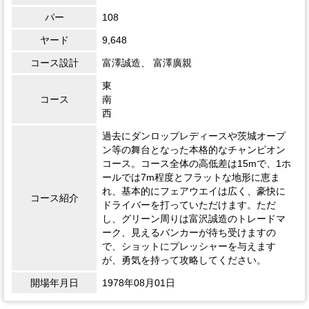
パー
108
ヤード
9,648
コース設計
富澤誠造、 富澤廣親
東
コース
南
西
過去にダンロップレディースや茨城オープ
ン等の舞台となった本格的なチャンピオン
コース。コース全体の高低差は15mで、1ホ
ールでは7m程度とフラットな地形に恵ま
れ、基本的にフェアウエイは広く、豪快に
コース紹介
ドライバーを打っていただけます。ただ
し、グリーン周りは富沢誠造のトレードマ
ーク、見えるバンカーが待ち受けますの
で、ショットにプレッシャーを与えます
が、勇気を持って攻略してください。
開場年月日
1978年08月01日