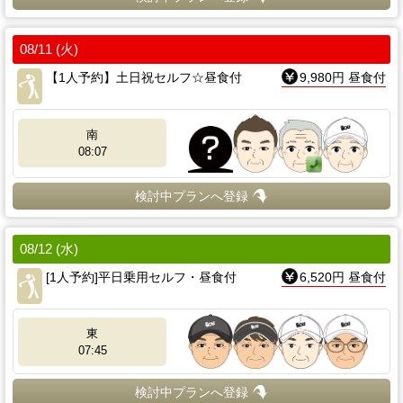
08/11 (火)
【1人予約】土日祝セルフ☆昼食付
9,980円 昼食付
南
08:07
検討中プランへ登録
08/12 (水)
[1人予約]平日乗用セルフ・昼食付
6,520円 昼食付
東
07:45
検討中プランへ登録