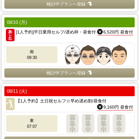
検討中プランへ登録
08/10 (月)
[1人予約]平日乗用セルフ/遅め枠・昼食付
6,520円 昼食付
南
09:30
検討中プランへ登録
08/11 (火)
【1人予約】土日祝セルフ☆早め遅め割/昼食付
9,160円 昼食付
東
07:07