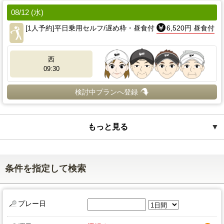
08/12 (水)
[1人予約]平日乗用セルフ/遅め枠・昼食付
6,520円 昼食付
西
09:30
検討中プランへ登録
もっと見る
▼
条件を指定して検索
プレー日