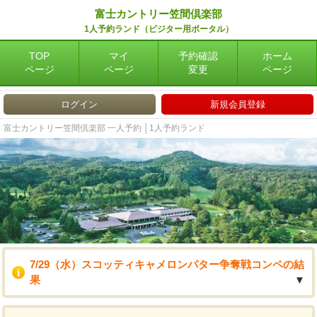
富士カントリー笠間倶楽部
1人予約ランド（ビジター用ポータル）
TOP
マイ
予約確認
ホーム
ページ
ページ
変更
ページ
ログイン
新規会員登録
富士カントリー笠間倶楽部 一人予約 │1人予約ランド
7/29（水）スコッティキャメロンパター争奪戦コンペの結
果
▼