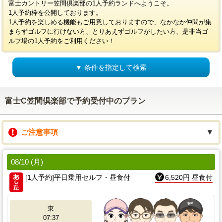
富士カントリー笠間倶楽部の1人予約ランドへようこそ。
1人予約枠を公開しております。
1人予約を楽しめる機能もご用意しておりますので、なかなか仲間が集
まらずゴルフに行けない方、とりあえずゴルフがしたい方、是非当ゴ
ルフ場の1人予約をご利用ください！
▼ 条件を指定して検索
富士C笠間倶楽部で予約受付中のプラン
ご注意事項
▼
08/10 (月)
[1人予約]平日乗用セルフ・昼食付
6,520円 昼食付
東
07:37