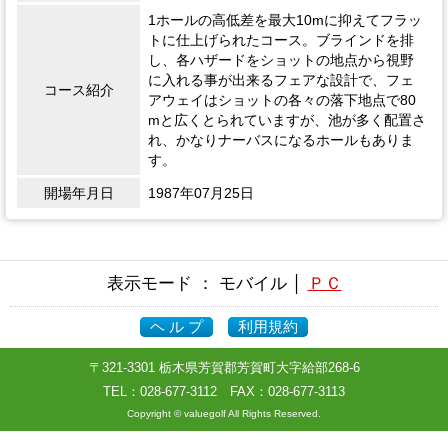
1ホールの高低差を最大10mに抑えてフラッ
トに仕上げられたコース。ブラインドを排
し、各ハザードをショットの地点から視野
に入れる事が出来るフェアな設計で、フェ
コース紹介
アウェイはショットの各々の落下地点で80
mと広くとられていますが、池が多く配置さ
れ、かなりナーバスになるホールもありま
す。
開場年月日
1987年07月25日
表示モード ： モバイル │
ＰＣ
ヘ ル プ
利用規約
〒321-3301 栃木県芳賀郡芳賀町大字給部268-6
TEL：
028-677-3112
FAX：028-677-3113
Copyright © valuegolf All Rights Reserved.