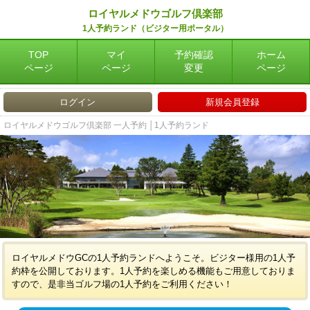
ロイヤルメドウゴルフ倶楽部
1人予約ランド（ビジター用ポータル）
TOP
マイ
予約確認
ホーム
ページ
ページ
変更
ページ
ログイン
新規会員登録
ロイヤルメドウゴルフ倶楽部 一人予約 │1人予約ランド
ロイヤルメドウGCの1人予約ランドへようこそ。ビジター様用の1人予
約枠を公開しております。1人予約を楽しめる機能もご用意しておりま
すので、是非当ゴルフ場の1人予約をご利用ください！