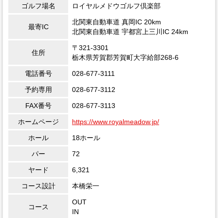
ゴルフ場名
ロイヤルメドウゴルフ倶楽部
北関東自動車道 真岡IC 20km
最寄IC
北関東自動車道 宇都宮上三川IC 24km
〒321-3301
住所
栃木県芳賀郡芳賀町大字給部268-6
電話番号
028-677-3111
予約専用
028-677-3112
FAX番号
028-677-3113
ホームページ
https://www.royalmeadow.jp/
ホール
18ホール
パー
72
ヤード
6,321
コース設計
本橋栄一
OUT
コース
IN